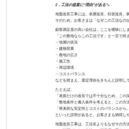
2．工法の提案に“理由”がある
地盤改良工事には、表層改良、柱状改良、
そのため、お客さまは「なぜこの工法なの
顧客満足度の高い会社は、ここを曖昧にし
「この敷地ならこの工法です」と一言で終
・地層の状況
・建物荷重
・敷地の広さ
・施工性
・周辺環境
・コストバランス
などを踏まえ、選定理由をきちんと説明し
たとえば、
「表面だけの改良では不十分なため、この
「敷地条件と搬入条件を考えると、この方
「将来的な安定性とコストのバランスから
といった説明があると、お客さまも納得し
地盤改良工事は、工法名よりもなぜその方