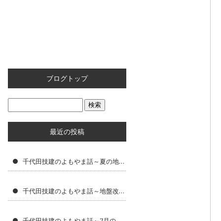
ブログトップ
最近の投稿
千代田技建のよもやま話～夏の地盤改良工事で大切な現場管理と暑さ対策
千代田技建のよもやま話～地盤改良工事に求められる専門性とは
千代田技建のよもやま話～7月の地盤改良工事で気をつけたいポイント