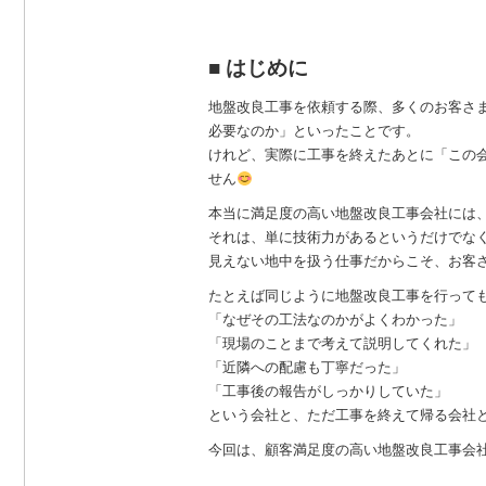
b
o
■ はじめに
o
k
地盤改良工事を依頼する際、多くのお客さ
必要なのか」といったことです。
けれど、実際に工事を終えたあとに「この
せん
本当に満足度の高い地盤改良工事会社には
それは、単に技術力があるというだけでな
見えない地中を扱う仕事だからこそ、お客さ
たとえば同じように地盤改良工事を行って
「なぜその工法なのかがよくわかった」
「現場のことまで考えて説明してくれた」
「近隣への配慮も丁寧だった」
「工事後の報告がしっかりしていた」
という会社と、ただ工事を終えて帰る会社
今回は、顧客満足度の高い地盤改良工事会