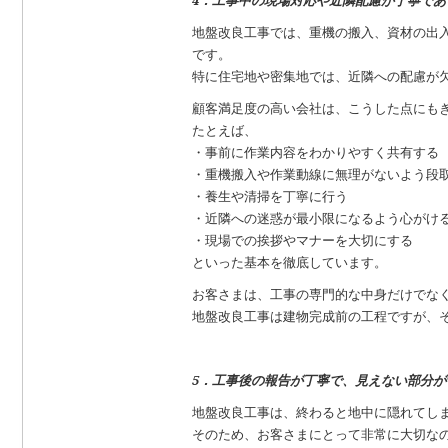
4．工事中の現場対応や近隣配慮が丁寧であ
地盤改良工事では、重機の搬入、資材の出
です。
特に住宅地や密集地では、近隣への配慮が
顧客満足度の高い会社は、こうした点にも
たとえば、
・事前に作業内容をわかりやすく共有する
・重機搬入や作業動線に無理がないよう段
・養生や清掃を丁寧に行う
・近隣への迷惑が最小限になるよう心がけ
・現場での挨拶やマナーを大切にする
といった基本を徹底しています。
お客さまは、工事の専門的な中身だけでな
地盤改良工事は建物完成前の工程ですが、
5．工事後の報告が丁寧で、見えない部分が
地盤改良工事は、終わると地中に隠れてし
そのため、お客さまにとって非常に大切な