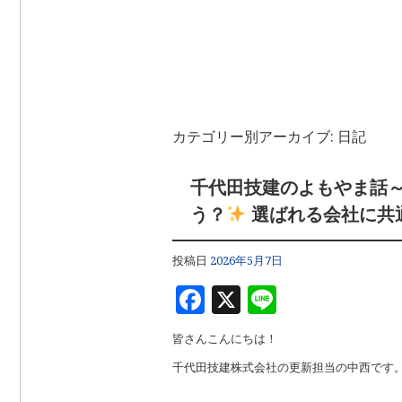
カテゴリー別アーカイブ:
日記
千代田技建のよもやま話
う？
選ばれる会社に共
投稿日
2026年5月7日
F
X
Li
a
n
皆さんこんにちは！
c
e
千代田技建株式会社の更新担当の中西です
e