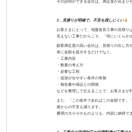
その説明ができる会社は、満足度が高まり
3．見積りが明確で、不安を残しにくい
お客さまにとって、地盤改良工事の見積り
見えない工事だからこそ、「何にいくらか
顧客満足度の高い会社は、見積りの出し方
単に金額を提示するだけでなく、
・工事内容
・数量の考え方
・必要な工程
・追加が出やすい条件の有無
・報告書や保証との関係
などを整理して伝えることで、お客さまが
また、「この条件であればこの金額です」
後からの不安も減ります。
費用の大小そのものよりも、内容に納得で