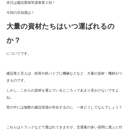
本日は建設業雑学講座第２回！
b
今回の豆知識は！
o
o
大量の資材たちはいつ運ばれるの
k
か？
についてです。
建設業と言えば、鉄骨や鉄パイプに機械などなど、大量の資材・機材がつ
きものです。
しかし、これらの資材を運んでいるところってあまり見かけないですよ
ね。
世の中には無数の建設現場が存在するのに、一体どうしてなんでしょう？
これらはトラックなどで運ばれてきますが、交通量の多い昼間に運ぶと付