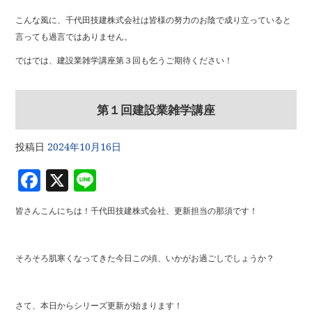
こんな風に、千代田技建株式会社は皆様の努力のお陰で成り立っていると
言っても過言ではありません。
ではでは、建設業雑学講座第３回も乞うご期待ください！
第１回建設業雑学講座
投稿日
2024年10月16日
F
X
Li
a
n
皆さんこんにちは！千代田技建株式会社、更新担当の那須です！
c
e
e
そろそろ肌寒くなってきた今日この頃、いかがお過ごしでしょうか？
b
o
さて、本日からシリーズ更新が始まります！