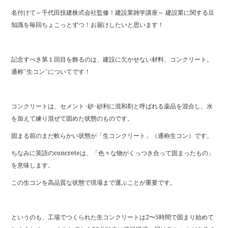
o
k
名付けて～千代田技建株式会社監修！建設業雑学講座～ 建設業に関する豆
知識を毎回ちょこっとずつ！お届けしたいと思います！
記念すべき第１回目を飾るのは、建設に欠かせない材料、コンクリート。
通称”生コン”についてです！
コンクリートは、セメント･砂･砂利に混和剤と呼ばれる薬品を混合し、水
を加えて練り混ぜて固めた状態のものです。
固まる前のまだ軟らかい状態が「生コンクリート」（通称生コン）です。
ちなみに英語のconcreteは、「色々な物がくっつき合って固まったもの」
を意味します。
この生コンを高品質な状態で現場まで運ぶことが重要です。
というのも、工場でつくられた生コンクリートは2〜5時間で固まり始めて