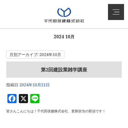
2024 10月
月別アーカイブ:
2024年10月
第2回建設業雑学講座
投稿日
2024年10月21日
F
X
Li
a
n
皆さんこんにちは！千代田技建株式会社、更新担当の那須です！
c
e
e