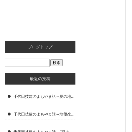
ブログトップ
最近の投稿
千代田技建のよもやま話～夏の地盤改良工事で大切な現場管理と暑さ対策
千代田技建のよもやま話～地盤改良工事に求められる専門性とは
千代田技建のよもやま話～7月の地盤改良工事で気をつけたいポイント