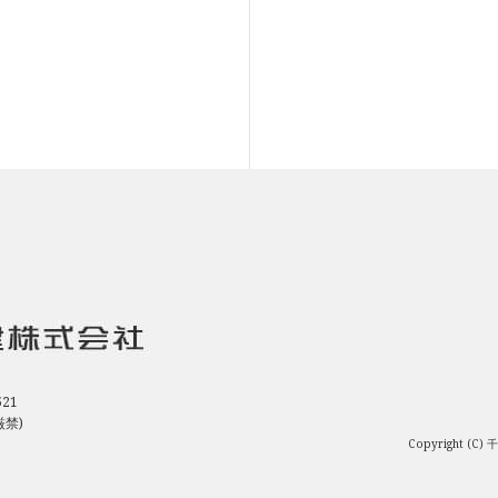
21
厳禁)
Copyright (C)