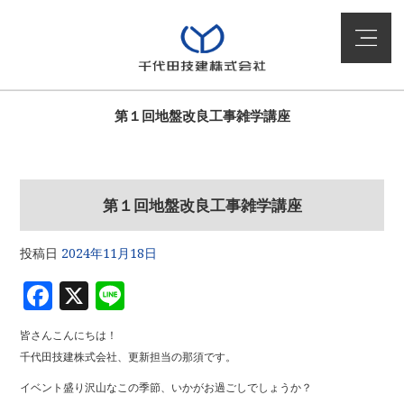
第１回地盤改良工事雑学講座
第１回地盤改良工事雑学講座
投稿日
2024年11月18日
F
X
Li
a
n
皆さんこんにちは！
c
e
千代田技建株式会社、更新担当の那須です。
e
イベント盛り沢山なこの季節、いかがお過ごしでしょうか？