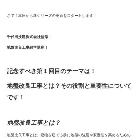
b
o
さて！本日から新シリーズの更新をスタートします！
o
k
千代田技建株式会社監修！
地盤改良工事雑学講座！
記念すべき第１回目のテーマは！
地盤改良工事とは？その役割と重要性について
です！
地盤改良工事とは？
地盤改良工事とは、建物を建てる前に地盤の強度や安定性を高めるための