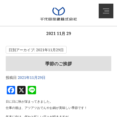
2021 11月 29
日別アーカイブ:
2021年11月29日
季節のご挨拶
投稿日
2021年11月29日
F
X
Li
a
n
日に日に秋が深まってきました。
c
e
仕事の後は、アツアツおでんやお鍋が美味しい季節です！
e
年末に向け、何かと忙しい日々が続きますが、