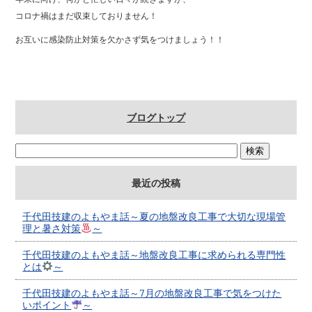
b
コロナ禍はまだ収束しておりません！
o
お互いに感染防止対策を欠かさず気をつけましょう！！
o
k
ブログトップ
最近の投稿
千代田技建のよもやま話～夏の地盤改良工事で大切な現場管
理と暑さ対策
～
千代田技建のよもやま話～地盤改良工事に求められる専門性
とは
～
千代田技建のよもやま話～7月の地盤改良工事で気をつけた
いポイント
～