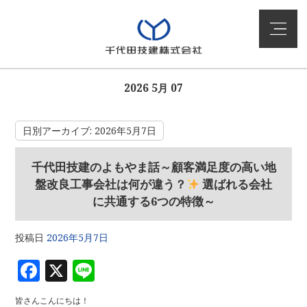
2026 5月 07
日別アーカイブ:
2026年5月7日
千代田技建のよもやま話～顧客満足度の高い地
盤改良工事会社は何が違う？
選ばれる会社
に共通する6つの特徴～
投稿日
2026年5月7日
F
X
Li
a
n
皆さんこんにちは！