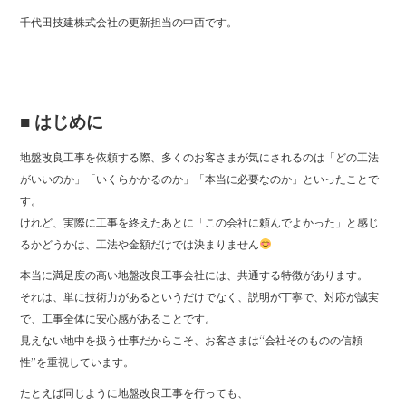
c
e
千代田技建株式会社の更新担当の中西です。
e
b
o
o
■ はじめに
k
地盤改良工事を依頼する際、多くのお客さまが気にされるのは「どの工法
がいいのか」「いくらかかるのか」「本当に必要なのか」といったことで
す。
けれど、実際に工事を終えたあとに「この会社に頼んでよかった」と感じ
るかどうかは、工法や金額だけでは決まりません
本当に満足度の高い地盤改良工事会社には、共通する特徴があります。
それは、単に技術力があるというだけでなく、説明が丁寧で、対応が誠実
で、工事全体に安心感があることです。
見えない地中を扱う仕事だからこそ、お客さまは“会社そのものの信頼
性”を重視しています。
たとえば同じように地盤改良工事を行っても、