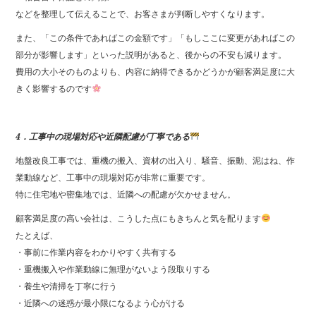
などを整理して伝えることで、お客さまが判断しやすくなります。
また、「この条件であればこの金額です」「もしここに変更があればこの
部分が影響します」といった説明があると、後からの不安も減ります。
費用の大小そのものよりも、内容に納得できるかどうかが顧客満足度に大
きく影響するのです
4．工事中の現場対応や近隣配慮が丁寧である
地盤改良工事では、重機の搬入、資材の出入り、騒音、振動、泥はね、作
業動線など、工事中の現場対応が非常に重要です。
特に住宅地や密集地では、近隣への配慮が欠かせません。
顧客満足度の高い会社は、こうした点にもきちんと気を配ります
たとえば、
・事前に作業内容をわかりやすく共有する
・重機搬入や作業動線に無理がないよう段取りする
・養生や清掃を丁寧に行う
・近隣への迷惑が最小限になるよう心がける