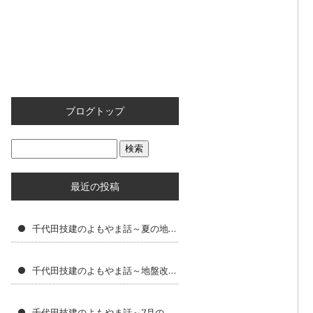
ブログトップ
最近の投稿
千代田技建のよもやま話～夏の地盤改良工事で大切な現場管理と暑さ対策
千代田技建のよもやま話～地盤改良工事に求められる専門性とは
千代田技建のよもやま話～7月の地盤改良工事で気をつけたいポイント