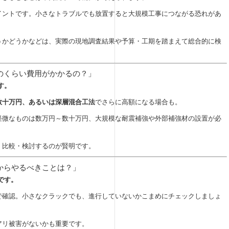
イントです。小さなトラブルでも放置すると大規模工事につながる恐れがあ
うかどうかなどは、実際の現地調査結果や予算・工期を踏まえて総合的に検
どのくらい費用がかかるの？」
す。
数十万円、あるいは深層混合工法
でさらに高額になる場合も。
軽微なものは数万円～数十万円、大規模な耐震補強や外部補強材の設置が必
。
、比較・検討するのが賢明です。
頃からやるべきことは？」
です。
で確認。小さなクラックでも、進行していないかこまめにチェックしましょ
アリ被害がないかも重要です。