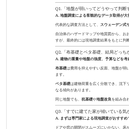
o
Q1.「地盤が弱いってどうやって判断
o
A. 地盤調査による客観的なデータ取得が大
k
代表的な調査方法として、
スウェーデン式
自治体のハザードマップや地質図から、お
すが、最終的には現地調査結果をもとに判
Q2.「布基礎とベタ基礎、結局どっち
A. 建物の重量や地盤の強度、予算などを
布基礎
は費用を抑えやすい反面、地盤が弱
ます。
ベタ基礎
は建物荷重を広く分散でき、沈下
なる傾向があります。
同じ地盤でも、
杭基礎
や
地盤改良
を組み合
Q3.「すでに建てた家が傾いている
A. まずは専門家による現地調査がおすすめ
ドアや窓の開閉がスムーズにいかない、床