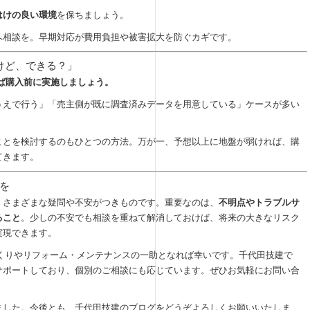
はけの良い環境
を保ちましょう。
へ相談を。早期対応が費用負担や被害拡大を防ぐカギです。
けど、できる？」
れば購入前に実施しましょう。
うえで行う」「売主側が既に調査済みデータを用意している」ケースが多い
ことを検討するのもひとつの方法。万が一、予想以上に地盤が弱ければ、購
てきます。
を
、さまざまな疑問や不安がつきものです。重要なのは、
不明点やトラブルサ
ること
。少しの不安でも相談を重ねて解消しておけば、将来の大きなリスク
実現できます。
づくりやリフォーム・メンテナンスの一助となれば幸いです。千代田技建で
サポートしており、個別のご相談にも応じています。ぜひお気軽にお問い合
ました。今後とも、千代田技建のブログをどうぞよろしくお願いいたしま