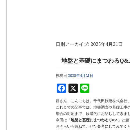
日別アーカイブ:
2025年4月21日
地盤と基礎にまつわるQ&
投稿日
2025年4月21日
F
X
Li
a
n
皆さん、こんにちは。千代田技建株式会社
c
e
これまでの記事では、地盤調査や基礎工事
e
場合の対応まで、段階的にお話ししてきま
今回は「
地盤と基礎にまつわるQ&A
」と題
b
おさらいも兼ねて、ぜひ参考にしてみてく