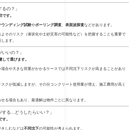
するの？」
切です。
サウンディング試験
や
ボーリング調査
、
表面波探査
などがあります。
およそのリスク（液状化や土砂災害の可能性など）を把握することも重要で
断します。
がいいの？」
考慮して選びます。
い場合や大きな荷重がかかるケースでは不同沈下リスクが高まることがあり
リスクが低減しますが、その分コンクリート使用量が増え、施工費用が高く
わせる場合もあり、最適解は物件ごとに異なります。
気がする…どうしたらいい？」
です。
がきしむなどは
不同沈下
の可能性が考えられます。