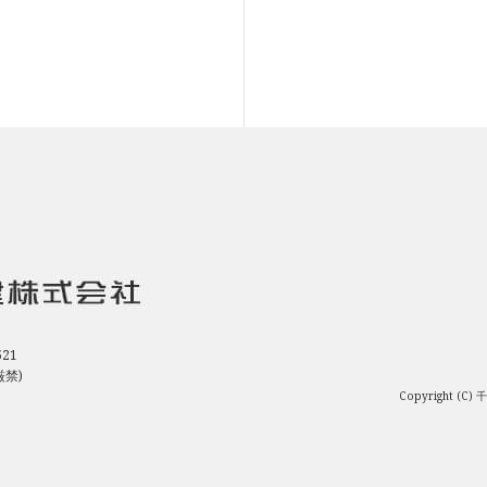
21
厳禁)
Copyright (C)