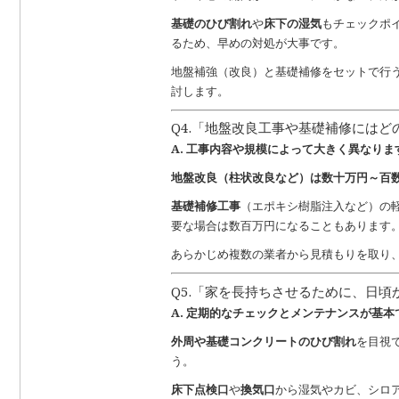
基礎のひび割れ
や
床下の湿気
もチェックポ
るため、早めの対処が大事です。
地盤補強（改良）と基礎補修をセットで行
討します。
Q4.「地盤改良工事や基礎補修には
A. 工事内容や規模によって大きく異なりま
地盤改良（柱状改良など）は数十万円～百
基礎補修工事
（エポキシ樹脂注入など）の
要な場合は数百万円になることもあります
あらかじめ複数の業者から見積もりを取り
Q5.「家を長持ちさせるために、日
A. 定期的なチェックとメンテナンスが基本
外周や基礎コンクリートのひび割れ
を目視
う。
床下点検口
や
換気口
から湿気やカビ、シロ