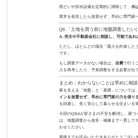
雨どいや排水設備を定期的に掃除して、
水
異常を発見したら放置せず、早めに専門家
Q6.「土地を買う前に地盤調査したい
A. 売主や不動産会社に相談し、可能であ
ただし、ほとんどの場合「購入を約束した
です。
もし調査データがない場合は、
自費
で行う
入を再考したり、予算調整をする必要が出
まとめ：わからないことは早めに相談
家を支える「地盤」と「基礎」については
インを放置せず、早めに専門家の力を借り
を回避し、長く安心して暮らせる住まいを
今回のQ&Aが皆さまの不安を解消し、家
は、地盤調査から改良・補修まで一貫して
わせください。
最後までお読みいただきありがとうござい